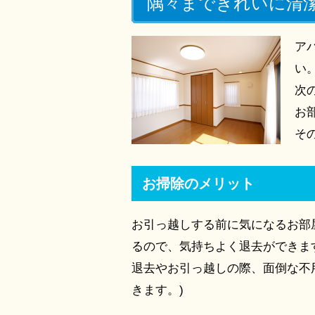
隅々まできれいに清
ア
い
次
お
そ
お掃除のメリット
お引っ越しする前に気になるお部
るので、気持ちよく退去ができま
退去やお引っ越しの際、面倒な不
きます。)