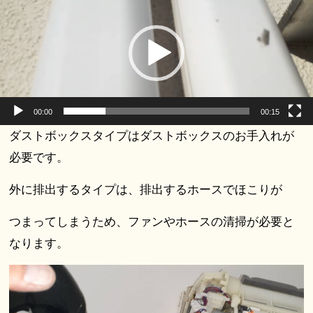
プ
レ
ー
ヤ
ー
00:00
00:15
ダストボックスタイプはダストボックスのお手入れが
必要です。
外に排出するタイプは、排出するホースでほこりが
つまってしまうため、ファンやホースの清掃が必要と
なります。