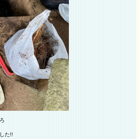
ろ
た!!